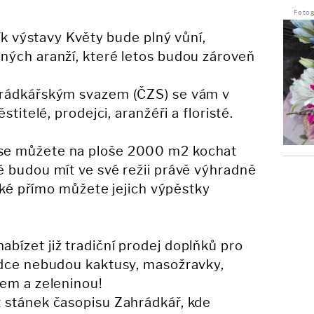
Fotog
ník výstavy Květy bude plný vůní,
ných aranží, které letos budou zároveň
hrádkářským svazem (ČZS) se vám v
stitelé, prodejci, aranžéři a floristé.
se můžete na ploše 2000 m2 kochat
 budou mít ve své režii právě výhradně
také přímo můžete jejich výpěstky
ízet již tradiční prodej doplňků pro
ídce nebudou kaktusy, masožravky,
cem a zeleninou!
 stánek časopisu Zahrádkář, kde