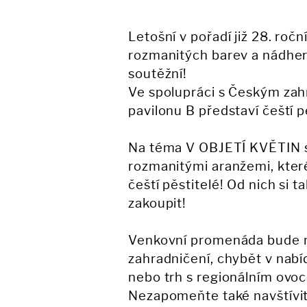
Letošní v pořadí již 28. roč
rozmanitých barev a nádher
soutěžní!
Ve spolupráci s Českým za
pavilonu B představí čeští pě
Na téma V OBJETÍ KVĚTIN 
rozmanitými aranžemi, které
čeští pěstitelé! Od nich si 
zakoupit!
Venkovní promenáda bude nab
zahradničení, chybět v nab
nebo trh s regionálním ovo
Nezapomeňte také navštívit