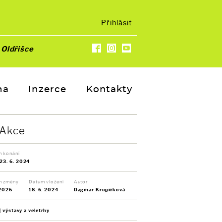
Přihlásit
u
Oldřišce
na
Inzerce
Kontakty
Akce
 konání
 23. 6. 2024
m změny
Datum vložení
Autor
 2026
18. 6. 2024
Dagmar Krupičková
výstavy a veletrhy