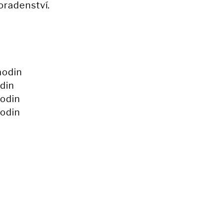
oradenství.
hodin
odin
hodin
hodin