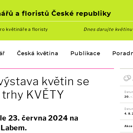
ářů a floristů České republiky
ro květináře a floristy
Dnes darujte květin
ář
Česká květina
Publikace
Porad
 výstava květin se
 trhy KVĚTY
Datum
20. -
Datu
4. 8.
ěle 23. června 2024 na
d Labem.
Akce