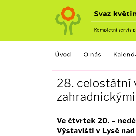
Svaz květin
Kompletní servis p
Úvod
O nás
Kalend
28. celostátní
zahradnickými
Ve čtvrtek 20. – ned
Výstavišti v Lysé na