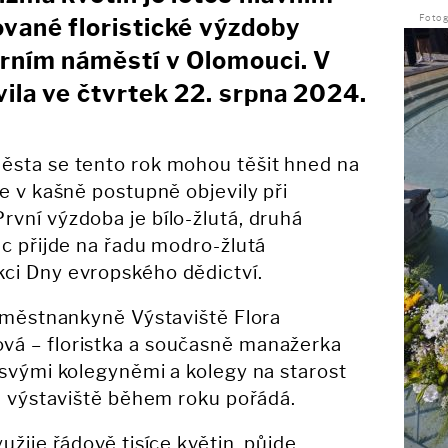
Fotog
vané floristické výzdoby
rním náměstí v Olomouci. V
ila ve čtvrtek 22. srpna 2024.
ěsta se tento rok mohou těšit hned na
e v kašně postupně objevily při
vní výzdoba je bílo-žlutá, druhá
ec přijde na řadu modro-žlutá
ci Dny evropského dědictví.
zaměstnankyně Výstaviště Flora
vá – floristka a současně manažerka
 svými kolegyněmi a kolegy na starost
ké výstaviště během roku pořádá.
užije řádově tisíce květin, půjde