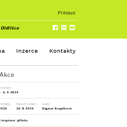
Přihlásit
u
Oldřišce
na
Inzerce
Kontakty
Akce
 konání
. - 6. 9. 2024
m změny
Datum vložení
Autor
 2026
26. 8. 2024
Dagmar Krupičková
inspirace
přílohy