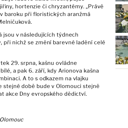
, jiřiny, hortenzie či chryzantémy. „Právě
e v baroku při floristických aranžmá
Melničuková.
á jsou v následujících týdnech
 při nichž se změní barevné ladění celé
tek 29. srpna, kašnu ovládne
bílé, a pak 6. září, kdy Arionova kašna
mbinaci. A to s odkazem na vlajku
ve stejné době bude v Olomouci stejně
nat akce Dny evropského dědictví.
a Olomouc