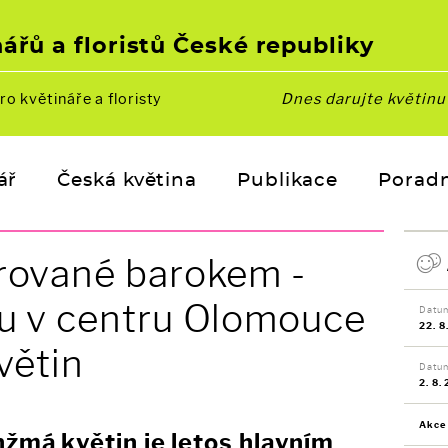
ářů a floristů České republiky
ro květináře a floristy
Dnes darujte květin
ář
Česká květina
Publikace
Porad
rované barokem -
u v centru Olomouce
Datum
22. 8
květin
Datu
2. 8.
Akce
žmá květin je letos hlavním