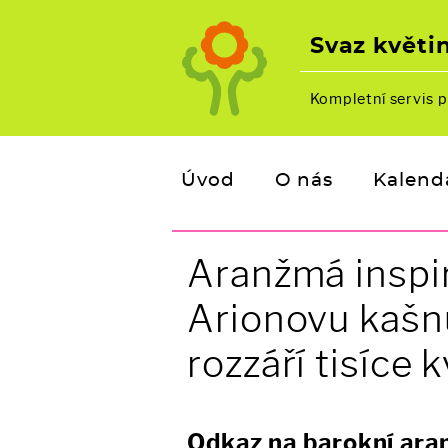
Svaz květin
Kompletní servis p
Úvod
O nás
Kalend
Aranžmá inspi
Arionovu kašn
rozzáří tisíce 
Odkaz na barokní aran