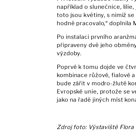
například o slunečnice, lilie
toto jsou květiny, s nimiž s
hodně pracovalo,“ doplnila 
Po instalaci prvního aranžm
připraveny dvě jeho obměny,
výzdoby.
Poprvé k tomu dojde ve čtvr
kombinace růžové, fialové a 
bude zářit v modro-žluté ko
Evropské unie, protože se 
jako na řadě jiných míst ko
Zdroj foto: Výstaviště Flor