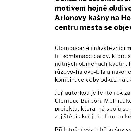
motivem hojně obdivo
Arionovy kašny na Ho
centru města se objev
Olomoučané i návštěvníci m
tři kombinace barev, které s
nutných obměnách květin. Pr
růžovo-fialovo-bílá a nakon
kombinace coby odkaz na ak
Její autorkou je tento rok 
Olomouc Barbora Melničuko
projektu, která má spolu se
zajištění akcí, jež olomouc
Při letošní výzdobě kašny vy