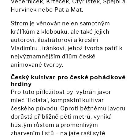
Večerníček, Krteček, Čtyřlístek, Spejbl a
Hurvínek nebo Pat a Mat.
Strom je věnován nejen samotným
králíkům z klobouku, ale také jejich
autorovi, ilustrátorovi a kreslíři
Vladimíru Jiránkovi, jehož tvorba patří k
nejvýznamnějším dílům české
animované tvorby.
Český kultivar pro české pohádkové
hrdiny
Pro tuto příležitost byl vybrán javor
mleč ’Holata’, kompaktní kultivar
českého původu. Oproti běžnému javoru
dorůstá přibližně pěti metrů, vyniká
hustým růstem a proměnlivým
zbarvením listů – na jaře raší sytě