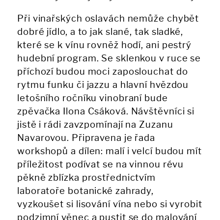
Při vinařských oslavách nemůže chybět
dobré jídlo, a to jak slané, tak sladké,
které se k vínu rovněž hodí, ani pestrý
hudební program. Se sklenkou v ruce se
příchozí budou moci zaposlouchat do
rytmu funku či jazzu a hlavní hvězdou
letošního ročníku vinobraní bude
zpěvačka Ilona Csáková. Návštěvníci si
jistě i rádi zavzpomínají na Zuzanu
Navarovou. Připravena je řada
workshopů a dílen: malí i velcí budou mít
příležitost podívat se na vinnou révu
pěkně zblízka prostřednictvím
laboratoře botanické zahrady,
vyzkoušet si lisování vína nebo si vyrobit
podzimní věnec a pustit se do malování