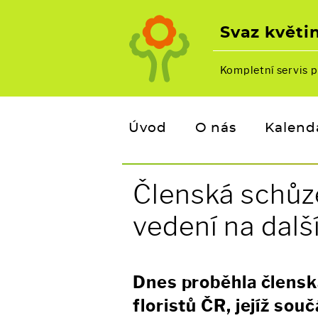
Svaz květin
Kompletní servis p
Úvod
O nás
Kalend
Členská schůze
vedení na dalš
Dnes proběhla člensk
floristů ČR, jejíž sou