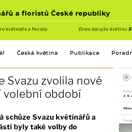
ářů a floristů České republiky
ro květináře a floristy
Dnes darujte květinu
S
ář
Česká květina
Publikace
Porad
 Svazu zvolila nové
í volební období
Datu
2. 8.
Obec
á schůze Svazu květinářů a
Fotog
částí byly také volby do