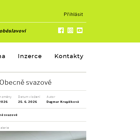
Přihlásit
oběslavovi
na
Inzerce
Kontakty
Obecně svazové
m změny
Datum vložení
Autor
 2026
25. 6. 2026
Dagmar Krupičková
ně svazové
alerie