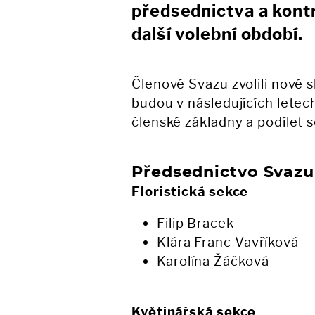
předsednictva a kontr
další volební období.
Členové Svazu zvolili nové s
budou v následujících letech
členské základny a podílet s
Předsednictvo Svazu
Floristická sekce
Filip Bracek
Klára Franc Vavříková
Karolína Žáčková
Květinářská sekce