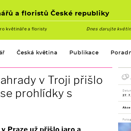
ářů a floristů České republiky
ro květináře a floristy
Dnes darujte květi
ář
Česká květina
Publikace
Porad
ahrady v Troji přišlo
í se prohlídky s
Datu
27. 7
Akce
Fotog
v Praze už přišlo jaro a