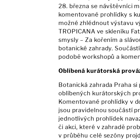
28. března se návštěvníci m
komentované prohlídky s kur
možné zhlédnout výstavu v
TROPICANA ve skleníku Fat
smysly – Za kořením a slávo
botanické zahrady. Součástí
podobě workshopů a komen
Oblíbená kurátorská prová
Botanická zahrada Praha si p
oblíbených kurátorských prov
Komentované prohlídky v d
jsou pravidelnou součástí 
jednotlivých prohlídek nava
či akci, které v zahradě prob
v průběhu celé sezóny proj