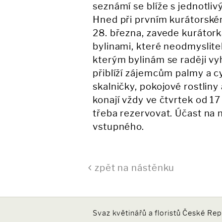
seznámí se blíže s jednotliv
Hned při prvním kurátorském
28. března, zavede kurátork
bylinami, které neodmyslitel
kterým bylinám se raději v
přiblíží zájemcům palmy a cy
skalničky, pokojové rostliny
konají vždy ve čtvrtek od 17
třeba rezervovat. Účast na 
vstupného.
zpět na nástěnku
Svaz květinářů a floristů České Repu