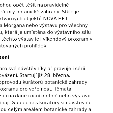
ohou opět těšit na pravidelné
átory botanické zahrady. Stále je
ýtvarných objektů NOVÁ PET
a Morgana nebo výstavu pro všechny
u, která je umístěna do výstavního sálu
 těchto výstav je i víkendový program v
tovaných prohlídek.
zení
ro své návštěvníky připravuje i sérii
ázení. Startují již 28. března.
oprovodu kurátorů botanické zahrady
programu pro veřejnost. Témata
zují na dané roční období nebo výstavu
íhají. Společně s kurátory si návštěvníci
dou celým areálem botanické zahrady a