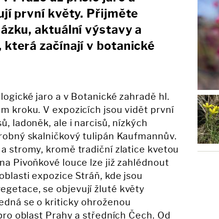
jí první květy. Přijměte
házku, aktuální výstavy a
 která začínají v botanické
logické jaro a v Botanické zahradě hl.
ém kroku. V expozicích jsou vidět první
ů, ladoněk, ale i narcisů, nízkých
drobný skalničkový tulipán Kaufmannův.
 a stromy, kromě tradiční zlatice kvetou
 na Pivoňkové louce lze již zahlédnout
oblasti expozice Stráň, kde jsou
getace, se objevují žluté květy
edná se o kriticky ohroženou
 pro oblast Prahy a středních Čech. Od