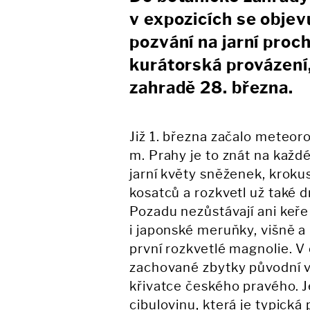
v expozicích se objevu
pozvání na jarní proc
kurátorská provázení,
zahradě 28. března.
Již 1. března začalo meteoro
m. Prahy je to znát na každ
jarní květy sněženek, krokus
kosatců a rozkvetl už také 
Pozadu nezůstávají ani keře
i japonské meruňky, višně a
první rozkvetlé magnolie. V 
zachované zbytky původní ve
křivatce českého pravého. J
cibulovinu, která je typická