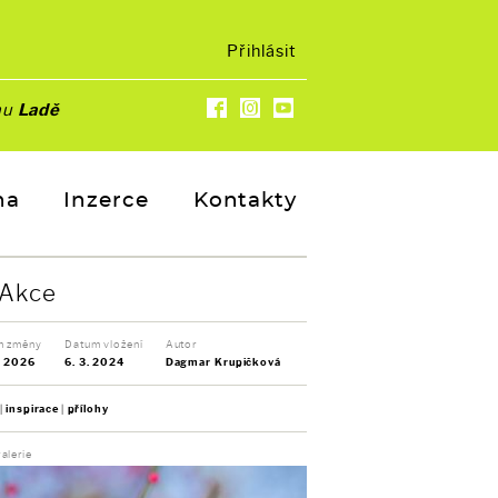
Přihlásit
nu
Ladě
na
Inzerce
Kontakty
Akce
m změny
Datum vložení
Autor
. 2026
6. 3. 2024
Dagmar Krupičková
inspirace
přílohy
alerie