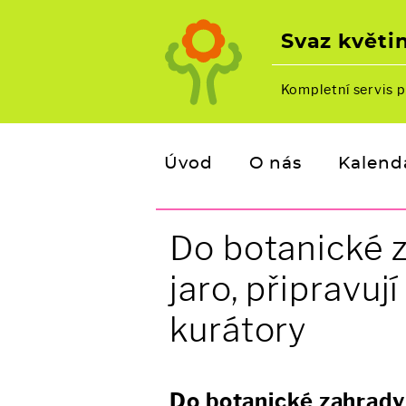
Svaz květin
Kompletní servis p
Úvod
O nás
Kalend
Do botanické z
jaro, připravuj
kurátory
Do botanické zahrady 