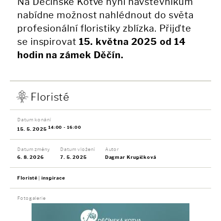
Na Děčínské Kotvě nyní návštěvníkům
nabídne možnost nahlédnout do světa
profesionální floristiky zblízka. Přijďte
se inspirovat
15. května 2025 od 14
hodin na zámek Děčín.
Floristé
Datum konání
14:00 - 16:00
15. 5. 2025
Datum změny
Datum vložení
Autor
6. 8. 2026
7. 5. 2025
Dagmar Krupičková
Floristé
inspirace
Fotogalerie