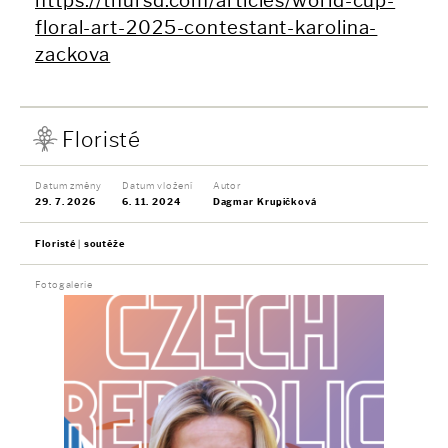
https://thursd.com/articles/world-cup-
floral-art-2025-contestant-karolina-
zackova
Floristé
Datum změny
Datum vložení
Autor
29. 7. 2026
6. 11. 2024
Dagmar Krupičková
Floristé
soutěže
Fotogalerie