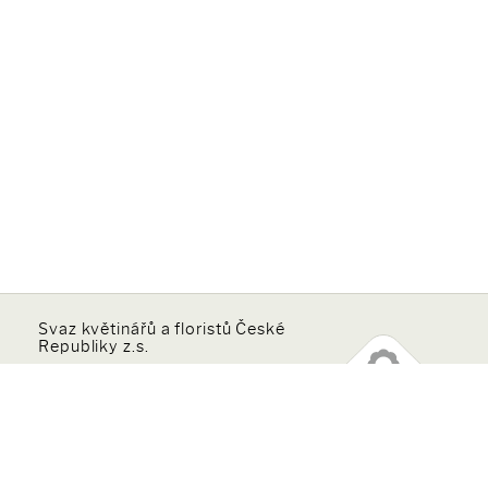
Svaz květinářů a floristů České
Republiky z.s.
Sídlo
Wolkerova 17
779 00 Olomouc
Doručovací adresa
Rokycanova 318/15