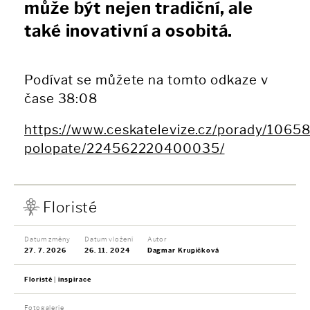
může být nejen tradiční, ale
také inovativní a osobitá.
Podívat se můžete na tomto odkaze v
čase 38:08
https://www.ceskatelevize.cz/porady/106
polopate/224562220400035/
Floristé
Datum změny
Datum vložení
Autor
27. 7. 2026
26. 11. 2024
Dagmar Krupičková
Floristé
inspirace
Fotogalerie