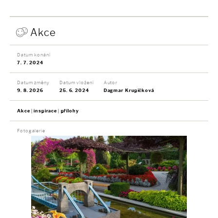
Akce
Datum konání
7. 7. 2024
Datum změny
Datum vložení
Autor
9. 8. 2026
25. 6. 2024
Dagmar Krupičková
Akce
inspirace
přílohy
Fotogalerie