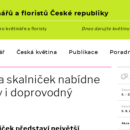
ářů a floristů České republiky
ro květináře a floristy
Dnes darujte květin
ář
Česká květina
Publikace
Porad
a skalniček nabídne
y i doprovodný
Datum
5. - 2
Datu
5. 8.
Akce
iček představí největší