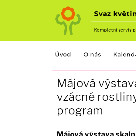
Svaz květin
Kompletní servis p
Úvod
O nás
Kalend
Májová výstav
vzácné rostlin
program
Májová výstava skaln