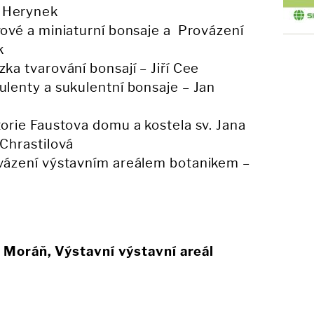
r Herynek
ávové a miniaturní bonsaje a Provázení
k
zka tvarování bonsají – Jiří Cee
ulenty a sukulentní bonsaje – Jan
torie Faustova domu a kostela sv. Jana
 Chrastilová
ovázení výstavním areálem botanikem –
- Moráň, Výstavní výstavní areál