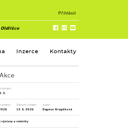
Přihlásit
u
Oldřišce
na
Inzerce
Kontakty
Akce
 konání
2. 5.
m změny
Datum vložení
Autor
 2026
13. 5. 2026
Dagmar Krupičková
výstavy a veletrhy