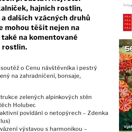
Fotog
lniček, hajních rostlin,
 a dalších vzácných druhů
se mohou těšit nejen na
le také na komentované
rostlin.
 soutěž o Cenu návštěvníka i pestrý
ný na zahradničení, bonsaje,
strukce zelených alpinkových stěn
jtěch Holubec
eraktivní povídání o netopýrech – Zdenka
lus)
ovázení výstavou s harmonikou –