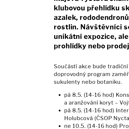
klubovou přehlídku ska
azalek, rododendronů
rostlin. Návštěvníci 
unikátní expozice, a
prohlídky nebo prodej 
Součástí akce bude tradiční
doprovodný program zaměře
sukulenty nebo botaniku.
pá 8.5. (14-16 hod) Kon
a aranžování koryt – Vo
pá 8.5. (14-16 hod) Int
Holubcová (ČSOP Nycta
ne 10.5. (14-16 hod) Pr