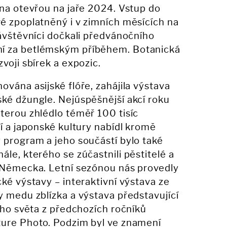
ína otevřou na jaře 2024. Vstup do
é zpoplatněný i v zimních měsících na
návštěvníci dočkali předvánočního
í za betlémským příběhem. Botanická
voji sbírek a expozic.
ována asijské flóře, zahájila výstava
ké džungle. Nejúspěšnější akcí roku
terou zhlédlo téměř 100 tisíc
jí a japonské kultury nabídl kromě
 program a jeho součástí bylo také
le, kterého se zúčastnili pěstitelé a
a Německa. Letní sezónou nás provedly
ké výstavy – interaktivní výstava ze
y medu zblízka a výstava představující
ného světa z předchozích ročníků
ture Photo. Podzim byl ve znamení