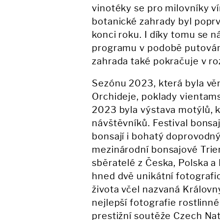
vinotéky se pro milovníky v
botanické zahrady byl poprv
konci roku. I díky tomu se 
programu v podobě putován
zahrada také pokračuje v roz
Sezónu 2023, která byla věn
Orchideje, poklady vientams
2023 byla výstava motýlů, k
návštěvníků. Festival bonsa
bonsají i bohatý doprovodný
mezinárodní bonsajové Triená
sběratelé z Česka, Polska 
hned dvě unikátní fotografic
života včel nazvaná Královn
nejlepší fotografie rostlin
prestižní soutěže Czech Na