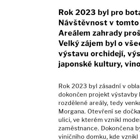
Rok 2023 byl pro bot
Návštěvnost v tomto r
Areálem zahrady proš
Velký zájem byl o vše
výstavu orchidejí, vý
japonské kultury, vin
Rok 2023 byl zásadní v obla
dokončen projekt výstavby l
rozdělené areály, tedy venk
Morgana. Otevření se dočkal
ulici, ve kterém vznikl mode
zaměstnance. Dokončena by
viničního domku, kde vznikl