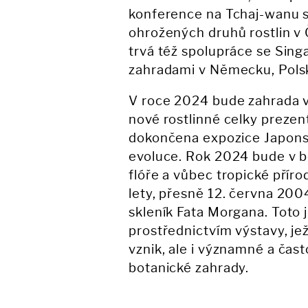
konference na Tchaj-wanu s
ohrožených druhů rostlin v 
trvá též spolupráce se Sing
zahradami v Německu, Pols
V roce 2024 bude zahrada 
nové rostlinné celky prezent
dokončena expozice Japons
evoluce. Rok 2024 bude v b
flóře a vůbec tropické přír
lety, přesně 12. června 200
skleník Fata Morgana. Toto
prostřednictvím výstavy, jež
vznik, ale i významné a čast
botanické zahrady.