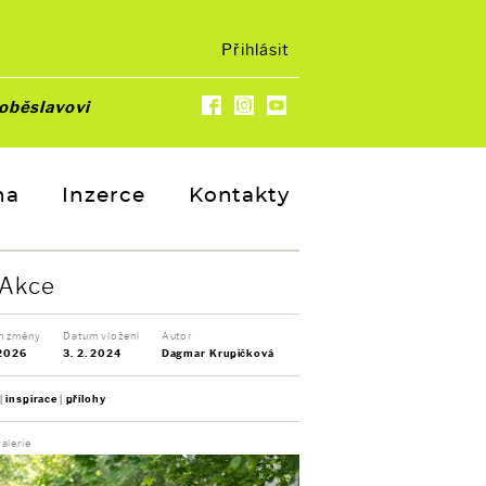
Přihlásit
oběslavovi
na
Inzerce
Kontakty
Akce
m změny
Datum vložení
Autor
 2026
3. 2. 2024
Dagmar Krupičková
inspirace
přílohy
alerie