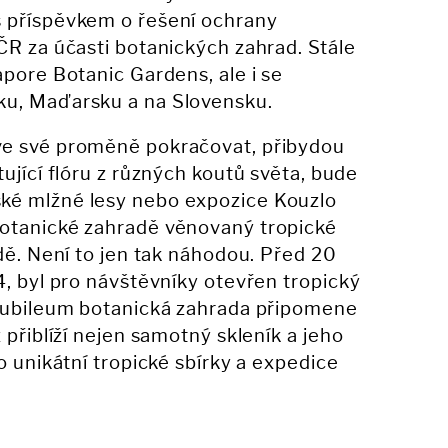
 příspěvkem o řešení ochrany
ČR za účasti botanických zahrad. Stále
apore Botanic Gardens, ale i se
ku, Maďarsku a na Slovensku.
ve své proměně pokračovat, přibydou
ující flóru z různých koutů světa, bude
ké mlžné lesy nebo expozice Kouzlo
otanické zahradě věnovaný tropické
odě. Není to jen tak náhodou. Před 20
4, byl pro návštěvníky otevřen tropický
 jubileum botanická zahrada připomene
 přiblíží nejen samotný skleník a jeho
o unikátní tropické sbírky a expedice