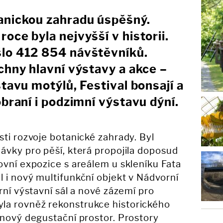
anickou zahradu úspěšný.
oce byla nejvyšší v historii.
lo 412 854 návštěvníků.
chny hlavní výstavy a akce –
stavu motýlů, Festival bonsají a
obraní i podzimní výstavu dýní.
sti rozvoje botanické zahrady. Byl
ávky pro pěší, která propojila doposud
ovní expozice s areálem u skleníku Fata
 i nový multifunkční objekt v Nádvorní
rní výstavní sál a nové zázemí pro
la rovněž rekonstrukce historického
 nový degustační prostor. Prostory