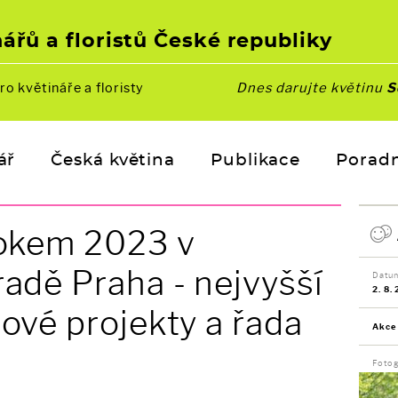
ářů a floristů České republiky
ro květináře a floristy
Dnes darujte květinu
S
ář
Česká květina
Publikace
Porad
rokem 2023 v
adě Praha - nejvyšší
Datu
2. 8.
ové projekty a řada
Akce
Fotog