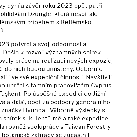
vy dýní a závěr roku 2023 opět patřil
lídkám Džungle, která nespí, ale i
tlémským příběhem s Betlémskou
ů.
23 potvrdila svoji odbornost a
y. Došlo k rozvoji významných sbírek
valy práce na realizaci nových expozic,
eré do nich budou umístěny. Odborníci
i i ve své expediční činnosti. Navštívili
spolupráci s tamním pracovištěm Cyprus
Taşkent. Po úspěšné expedici do Jižní
ala další, opět za podpory generálního
, značky Hyundai. Výborné výsledky s
 sbírek sukulentů měla také expedice
a rovněž spolupráce s Taiwan Forestry
 botanické zahrady se zúčastnili