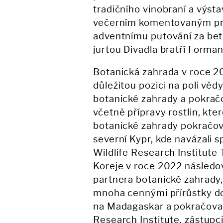
tradičního vinobraní a výsta
večerním komentovaným proh
adventnímu putování za be
jurtou Divadla bratří Forman
Botanická zahrada v roce 20
důležitou pozici na poli věd
botanické zahrady a pokračo
včetně přípravy rostlin, kt
botanické zahrady pokračoval
severní Kypr, kde navázali 
Wildlife Research Institute 
Koreje v roce 2022 následov
partnera botanické zahrady
mnoha cennými přírůstky do
na Madagaskar a pokračoval
Research Institute, zástupci