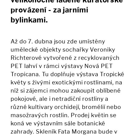
velikonočně laděné kurátorské
provázení - za jarními
bylinkami.
Až do 7. dubna jsou zde umístěny
umělecké objekty sochařky Veroniky
Richterové vytvořené z recyklovaných
PET lahví v rámci výstavy Nová PET
Tropicana. Tu doplňuje výstava Tropické
květy s živými exotickými rostlinami, na
níž si zájemci mohou zakoupit oblíbené
pokojové, ale i netradiční rostliny a
různé kultivary orchidejí, bromélií nebo
masožravých rostlin. Prodej květin se
koná ve výstavním sále botanické
zahrady. Skleník Fata Morgana bude v