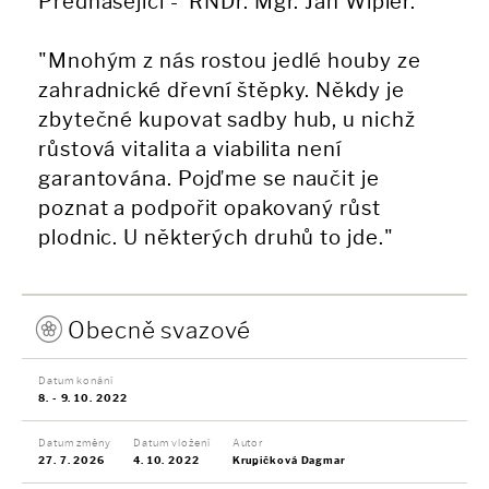
Přednášející - RNDr. Mgr. Jan Wipler.
"Mnohým z nás rostou jedlé houby ze
zahradnické dřevní štěpky. Někdy je
zbytečné kupovat sadby hub, u nichž
růstová vitalita a viabilita není
garantována. Pojďme se naučit je
poznat a podpořit opakovaný růst
plodnic. U některých druhů to jde."
Obecně svazové
Datum konání
8. - 9. 10. 2022
Datum změny
Datum vložení
Autor
27. 7. 2026
4. 10. 2022
Krupičková Dagmar