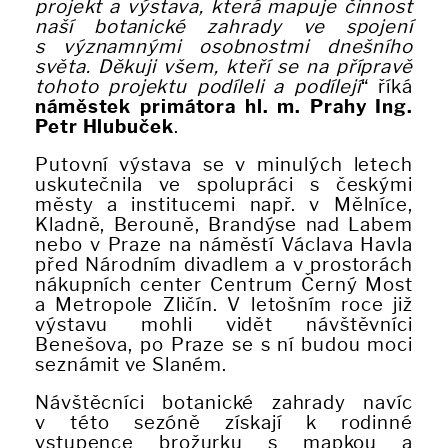
projekt a výstava, která mapuje činnost
naší botanické zahrady ve spojení
s významnými osobnostmi dnešního
světa. Děkuji všem, kteří se na přípravě
tohoto projektu podíleli a podílejí
“
říká
náměstek primátora hl. m. Prahy Ing.
Petr Hlubuček
.
Putovní výstava se v minulých letech
uskutečnila ve spolupráci s českými
městy a institucemi např. v Mělníce,
Kladně, Berouně, Brandýse nad Labem
nebo v Praze na náměstí Václava Havla
před Národním divadlem a v prostorách
nákupních center Centrum Černý Most
a Metropole Zličín. V letošním roce již
výstavu mohli vidět návštěvníci
Benešova, po Praze se s ní budou moci
seznámit ve Slaném.
Návštěcníci botanické zahrady navíc
v této sezóně získají k rodinné
vstupence brožurku s mapkou a