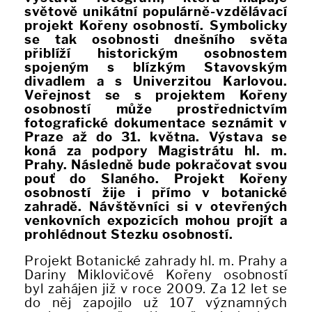
světově unikátní populárně-vzdělávací
projekt Kořeny osobností. Symbolicky
se tak osobnosti dnešního světa
přiblíží historickým osobnostem
spojeným s blízkým Stavovským
divadlem a s Univerzitou Karlovou.
Veřejnost se s projektem Kořeny
osobností může prostřednictvím
fotografické dokumentace seznámit v
Praze až do 31. května. Výstava se
koná za podpory Magistrátu hl. m.
Prahy. Následně bude pokračovat svou
pouť do Slaného. Projekt Kořeny
osobností žije i přímo v botanické
zahradě. Návštěvníci si v otevřených
venkovních expozicích mohou projít a
prohlédnout Stezku osobností.
Projekt Botanické zahrady hl. m. Prahy a
Dariny Miklovičové Kořeny osobností
byl zahájen již v roce 2009. Za 12 let se
do něj zapojilo už 107 významných