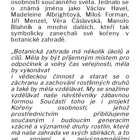
osobností současného světa. Jednalo se
o známá jména jako Václav Havel,
Madeleine Albrightová, Miloš Forman,
Jiří Menzel, Věra Čáslavská, Manolo
Blahník a mnoho dalších, kteří tak
symbolicky zanechali své kořeny v
botanické zahradě.
„Botanická zahrada má několik úkolů a
cílů. Měla by být příjemným místem pro
odpočinek a volný čas veřejnosti, měla
by vykonávat
i vědeckou činnost a starat se o
záchranu a zachování rostlinných druhů
a také by měla vzdělávat. My se snažíme
vzdělávat naše návštěvníky zábavnou
formou. Součástí toho je i projekt
Kořeny osobností, jehož
prostřednictvím přibližujeme
současným i budoucím generacím
vzácné a významné druhy rostlin, které
má naše zahrada ve svých sbírkách, a to
ve spojení s nejvýznamnějšími