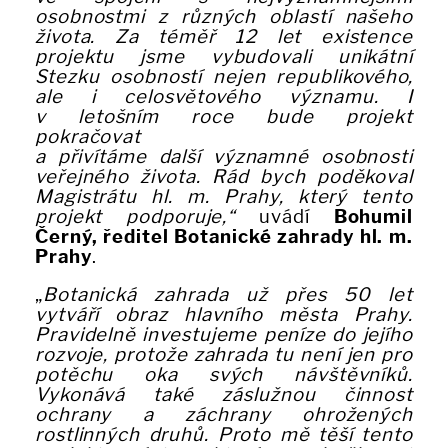
osobnostmi z různých oblastí našeho
života. Za téměř 12 let existence
projektu jsme vybudovali unikátní
Stezku osobností nejen republikového,
ale i celosvětového významu. I
v letošním roce bude projekt
pokračovat
a přivítáme další významné osobnosti
veřejného života. Rád bych poděkoval
Magistrátu hl. m. Prahy, který tento
projekt podporuje,“
uvádí
Bohumil
Černý, ředitel Botanické zahrady hl. m.
Prahy
.
„
Botanická zahrada už přes 50 let
vytváří obraz hlavního města Prahy.
Pravidelně investujeme peníze do jejího
rozvoje, protože zahrada tu není jen pro
potěchu oka svých návštěvníků.
Vykonává také záslužnou činnost
ochrany a záchrany ohrožených
rostlinných druhů. Proto mě těší tento