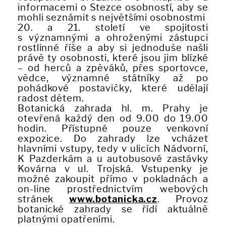
informacemi o Stezce osobností, aby se
mohli seznámit s největšími osobnostmi
20. a 21. století ve spojitosti
s významnými a ohroženými zástupci
rostlinné říše a aby si jednoduše našli
právě ty osobnosti, které jsou jim blízké
– od herců a zpěváků, přes sportovce,
vědce, významné státníky až po
pohádkové postavičky, které udělají
radost dětem.
Botanická zahrada hl. m. Prahy je
otevřená každý den od 9.00 do 19.00
hodin. Přístupné pouze venkovní
expozice. Do zahrady lze vcházet
hlavními vstupy, tedy v ulicích Nádvorní,
K Pazderkám a u autobusové zastávky
Kovárna v ul. Trojská. Vstupenky je
možné zakoupit přímo v pokladnách a
on-line prostřednictvím webových
stránek
www.botanicka.cz
. Provoz
botanické zahrady se řídí aktuálně
platnými opatřeními.