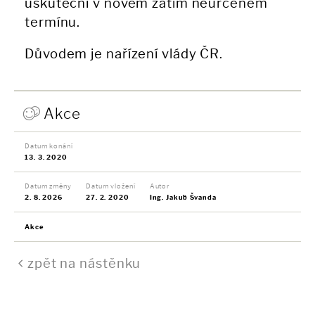
uskuteční v novém zatím neurčeném
termínu.
Důvodem je nařízení vlády ČR.
Akce
Datum konání
13. 3. 2020
Datum změny
Datum vložení
Autor
2. 8. 2026
27. 2. 2020
Ing. Jakub Švanda
Akce
zpět na nástěnku