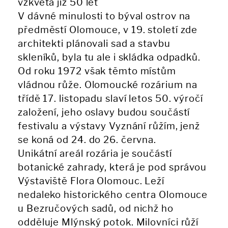
vzkvétá již 50 let
V dávné minulosti to býval ostrov na
předměstí Olomouce, v 19. století zde
architekti plánovali sad a stavbu
skleníků, byla tu ale i skládka odpadků.
Od roku 1972 však těmto místům
vládnou růže. Olomoucké rozárium na
třídě 17. listopadu slaví letos 50. výročí
založení, jeho oslavy budou součástí
festivalu a výstavy Vyznání růžím, jenž
se koná od 24. do 26. června.
Unikátní areál rozária je součástí
botanické zahrady, která je pod správou
Výstaviště Flora Olomouc. Leží
nedaleko historického centra Olomouce
u Bezručových sadů, od nichž ho
odděluje Mlýnský potok. Milovníci růží