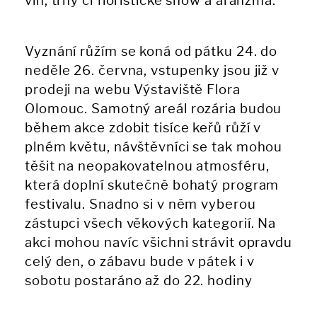
vín, trhy či floristické show a aranžmá.
Vyznání růžím se koná od pátku 24. do
neděle 26. června, vstupenky jsou již v
prodeji na webu Výstaviště Flora
Olomouc. Samotný areál rozária budou
během akce zdobit tisíce keřů růží v
plném květu, návštěvníci se tak mohou
těšit na neopakovatelnou atmosféru,
která doplní skutečně bohatý program
festivalu. Snadno si v něm vyberou
zástupci všech věkových kategorií. Na
akci mohou navíc všichni strávit opravdu
celý den, o zábavu bude v pátek i v
sobotu postaráno až do 22. hodiny