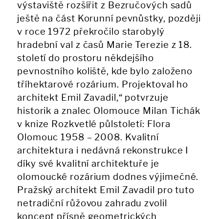
výstaviště rozšířit z Bezručových sadů
ještě na část Korunní pevnůstky, později
v roce 1972 překročilo starobylý
hradební val z časů Marie Terezie z 18.
století do prostoru někdejšího
pevnostního koliště, kde bylo založeno
tříhektarové rozárium. Projektoval ho
architekt Emil Zavadil,“ potvrzuje
historik a znalec Olomouce Milan Tichák
v knize Rozkvetlé půlstoletí: Flora
Olomouc 1958 – 2008. Kvalitní
architektura i nedávná rekonstrukce I
díky své kvalitní architektuře je
olomoucké rozárium dodnes výjimečné.
Pražský architekt Emil Zavadil pro tuto
netradiční růžovou zahradu zvolil
koncept přísně geometrických