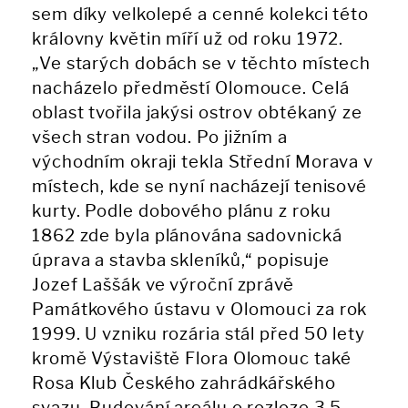
sem díky velkolepé a cenné kolekci této
královny květin míří už od roku 1972.
„Ve starých dobách se v těchto místech
nacházelo předměstí Olomouce. Celá
oblast tvořila jakýsi ostrov obtékaný ze
všech stran vodou. Po jižním a
východním okraji tekla Střední Morava v
místech, kde se nyní nacházejí tenisové
kurty. Podle dobového plánu z roku
1862 zde byla plánována sadovnická
úprava a stavba skleníků,“ popisuje
Jozef Laššák ve výroční zprávě
Památkového ústavu v Olomouci za rok
1999. U vzniku rozária stál před 50 lety
kromě Výstaviště Flora Olomouc také
Rosa Klub Českého zahrádkářského
svazu. Budování areálu o rozloze 3,5