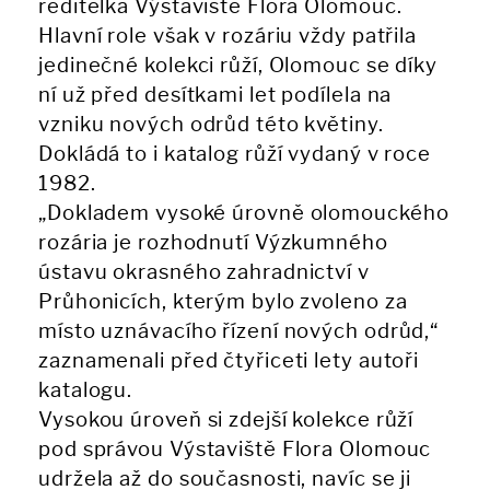
ředitelka Výstaviště Flora Olomouc.
Hlavní role však v rozáriu vždy patřila
jedinečné kolekci růží, Olomouc se díky
ní už před desítkami let podílela na
vzniku nových odrůd této květiny.
Dokládá to i katalog růží vydaný v roce
1982.
„Dokladem vysoké úrovně olomouckého
rozária je rozhodnutí Výzkumného
ústavu okrasného zahradnictví v
Průhonicích, kterým bylo zvoleno za
místo uznávacího řízení nových odrůd,“
zaznamenali před čtyřiceti lety autoři
katalogu.
Vysokou úroveň si zdejší kolekce růží
pod správou Výstaviště Flora Olomouc
udržela až do současnosti, navíc se ji