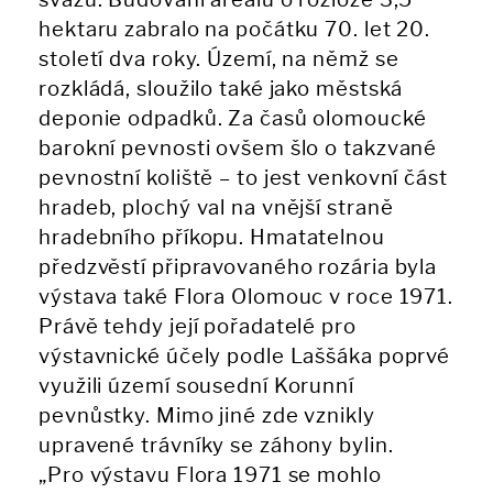
hektaru zabralo na počátku 70. let 20.
století dva roky. Území, na němž se
rozkládá, sloužilo také jako městská
deponie odpadků. Za časů olomoucké
barokní pevnosti ovšem šlo o takzvané
pevnostní koliště – to jest venkovní část
hradeb, plochý val na vnější straně
hradebního příkopu. Hmatatelnou
předzvěstí připravovaného rozária byla
výstava také Flora Olomouc v roce 1971.
Právě tehdy její pořadatelé pro
výstavnické účely podle Laššáka poprvé
využili území sousední Korunní
pevnůstky. Mimo jiné zde vznikly
upravené trávníky se záhony bylin.
„Pro výstavu Flora 1971 se mohlo