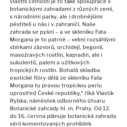
vlastní činnosti je to také spolupráce s
botanickými zahradami z různých zemí,
s národními parky, ale i drobnějšími
pěstiteli u nás i v zahraničí. Naše
zahrada se pyšní – a ve skleníku Fata
Morgana je to patrné – velmi rozsáhlými
sbírkami zázvorů, orchidejí, begonií,
masožravých rostlin, kapradin, ale i
sukulentů, palem a užitkových
tropických rostlin. Bohatá skladba
exotické flóry dělá ze skleníku Fata
Morgana tu pravou tropickou perlu
uprostřed České republiky,“ říká Vlastik
Rybka, náměstek odborného útvaru
Botanické zahrady hl. m. Prahy. Od 12.
do 16. června plánuje botanická zahrada
sérii komentovaných prohlídek