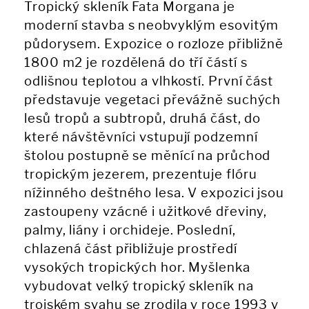
Tropický skleník Fata Morgana je
moderní stavba s neobvyklým esovitým
půdorysem. Expozice o rozloze přibližně
1800 m2 je rozdělená do tří částí s
odlišnou teplotou a vlhkostí. První část
představuje vegetaci převážně suchých
lesů tropů a subtropů, druhá část, do
které návštěvníci vstupují podzemní
štolou postupně se měnící na průchod
tropickým jezerem, prezentuje flóru
nížinného deštného lesa. V expozici jsou
zastoupeny vzácné i užitkové dřeviny,
palmy, liány i orchideje. Poslední,
chlazená část přibližuje prostředí
vysokých tropických hor. Myšlenka
vybudovat velký tropický skleník na
trojském svahu se zrodila v roce 1993 v