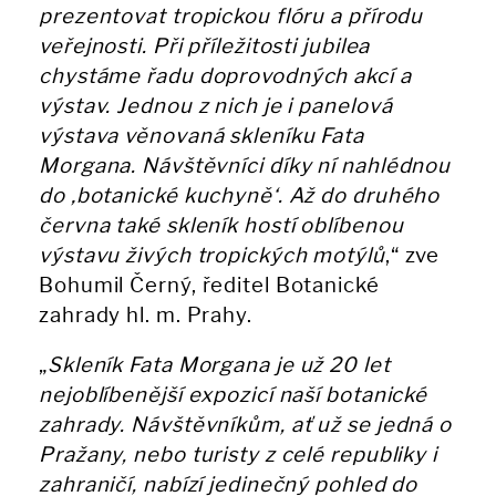
prezentovat tropickou flóru a přírodu
veřejnosti. Při příležitosti jubilea
chystáme řadu doprovodných akcí a
výstav. Jednou z nich je i panelová
výstava věnovaná skleníku Fata
Morgana. Návštěvníci díky ní nahlédnou
do ‚botanické kuchyně‘. Až do druhého
června také skleník hostí oblíbenou
výstavu živých tropických motýlů
,“ zve
Bohumil Černý, ředitel Botanické
zahrady hl. m. Prahy.
„
Skleník Fata Morgana je už 20 let
nejoblíbenější expozicí naší botanické
zahrady. Návštěvníkům, ať už se jedná o
Pražany, nebo turisty z celé republiky i
zahraničí, nabízí jedinečný pohled do