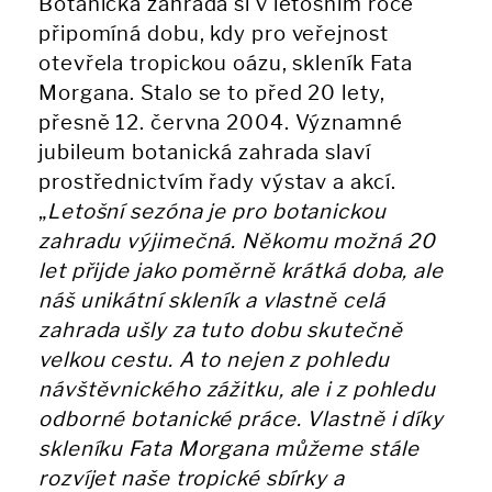
Botanická zahrada si v letošním roce
připomíná dobu, kdy pro veřejnost
otevřela tropickou oázu, skleník Fata
Morgana. Stalo se to před 20 lety,
přesně 12. června 2004. Významné
jubileum botanická zahrada slaví
prostřednictvím řady výstav a akcí.
„
Letošní sezóna je pro botanickou
zahradu výjimečná. Někomu možná 20
let přijde jako poměrně krátká doba, ale
náš unikátní skleník a vlastně celá
zahrada ušly za tuto dobu skutečně
velkou cestu. A to nejen z pohledu
návštěvnického zážitku, ale i z pohledu
odborné botanické práce. Vlastně i díky
skleníku Fata Morgana můžeme stále
rozvíjet naše tropické sbírky a