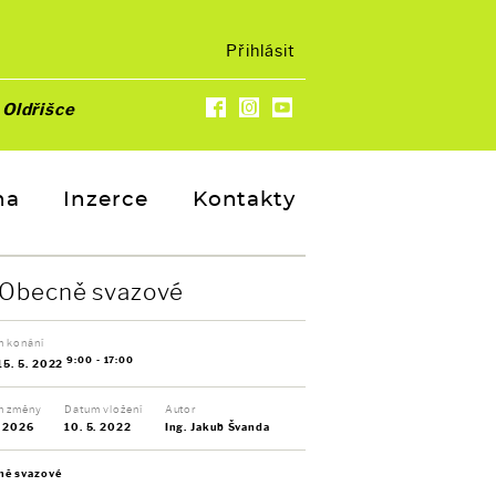
Přihlásit
u
Oldřišce
na
Inzerce
Kontakty
Obecně svazové
 konání
9:00 - 17:00
 15. 5. 2022
m změny
Datum vložení
Autor
. 2026
10. 5. 2022
Ing. Jakub Švanda
ně svazové