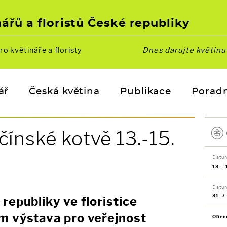
ářů a floristů České republiky
ro květináře a floristy
Dnes darujte květin
ář
Česká květina
Publikace
Porad
čínské kotvě 13.-15.
Datum
13. -
Datu
31. 7
republiky ve floristice
m výstava pro veřejnost
Obec