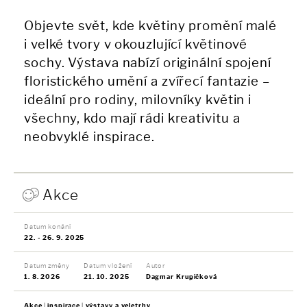
Objevte svět, kde květiny promění malé
i velké tvory v okouzlující květinové
sochy. Výstava nabízí originální spojení
floristického umění a zvířecí fantazie –
ideální pro rodiny, milovníky květin i
všechny, kdo mají rádi kreativitu a
neobvyklé inspirace.
Akce
Datum konání
22. - 26. 9. 2025
Datum změny
Datum vložení
Autor
1. 8. 2026
21. 10. 2025
Dagmar Krupičková
Akce
inspirace
výstavy a veletrhy