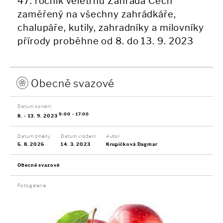
47. ročník veletrhu Zahrada Čech
zaměřený na všechny zahrádkáře,
chalupáře, kutily, zahradníky a milovníky
přírody proběhne od 8. do 13. 9. 2023
Obecně svazové
Datum konání
9:00 - 17:00
8. - 13. 9. 2023
Datum změny
Datum vložení
Autor
5. 8. 2026
14. 3. 2023
Krupičková Dagmar
Obecně svazové
Fotogalerie