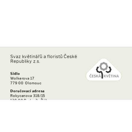
Svaz květinářů a floristů České
Republiky z.s.
Sídlo
Wolkerova 17
779 00 Olomouc
Doručovací adresa
Rokycanova 318/15
130 00 Praha 3 - Žižkov
Sekretariát
Tel.:
724 610 692
E-mail:
sekretariat@svazkvetinaruafloristu.cz
IČO:
44936346
DIČ:
CZ44936346