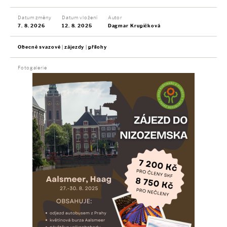
Datum změny
Datum vložení
Autor
7. 8. 2026
12. 8. 2025
Dagmar Krupičková
Obecně svazové
zájezdy
přílohy
Fotogalerie