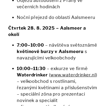
Odjezd autobusem z Prahy ve
večerních hodinách
Noční přejezd do oblasti Aalsmeeru
Čtvrtek 28. 8. 2025 – Aalsmeer a
okolí
7:00–10:00
– návštěva světoznámé
květinové burzy v Aalsmeeru
s
navazujícími velkoobchody
10:00–11:30
– exkurze ve firmě
Waterdrinker
(
www.waterdrinker.nl
)
– velkoobchod s rostlinami,
řezanými květinami a příslušenstvím
– speciální zóna pro prezentaci
novinek a specialit