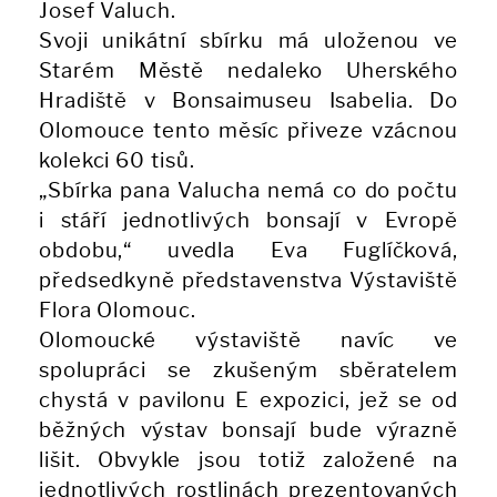
Josef Valuch.
Svoji unikátní sbírku má uloženou ve
Starém Městě nedaleko Uherského
Hradiště v Bonsaimuseu Isabelia. Do
Olomouce tento měsíc přiveze vzácnou
kolekci 60 tisů.
„Sbírka pana Valucha nemá co do počtu
i stáří jednotlivých bonsají v Evropě
obdobu,“ uvedla Eva Fuglíčková,
předsedkyně představenstva Výstaviště
Flora Olomouc.
Olomoucké výstaviště navíc ve
spolupráci se zkušeným sběratelem
chystá v pavilonu E expozici, jež se od
běžných výstav bonsají bude výrazně
lišit. Obvykle jsou totiž založené na
jednotlivých rostlinách prezentovaných