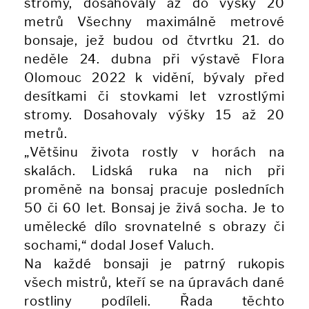
stromy, dosahovaly až do výšky 20
metrů Všechny maximálně metrové
bonsaje, jež budou od čtvrtku 21. do
neděle 24. dubna při výstavě Flora
Olomouc 2022 k vidění, bývaly před
desítkami či stovkami let vzrostlými
stromy. Dosahovaly výšky 15 až 20
metrů.
„Většinu života rostly v horách na
skalách. Lidská ruka na nich při
proměně na bonsaj pracuje posledních
50 či 60 let. Bonsaj je živá socha. Je to
umělecké dílo srovnatelné s obrazy či
sochami,“ dodal Josef Valuch.
Na každé bonsaji je patrný rukopis
všech mistrů, kteří se na úpravách dané
rostliny podíleli. Řada těchto