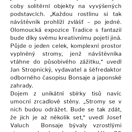
coby solitérní objekty na vyvýšených
podstavcích. „Každou rostlinu si tak
návštěvník prohlíží zvlášť – po jedné.
Olomoucká expozice Tradice s fantazií
bude díky svému kreativnímu pojetí jiná.
Půjde o jeden celek, komplexní prostor
vyplněný stromy, jenž návštěvníka
vtáhne do působivého zážitku,“ uvedl
Jan Stropnický, vydavatel a šéfredaktor
odborného časopisu Bonsaje a japonské
zahrady.
Dojem z unikátní sbírky tisů navíc
umocní zrcadlové stěny. „Stromy se v
nich budou odrážet. Bude se tak zdát,
že jich je až několik set,“ uvedl Josef
Valuch Bonsaje bývaly vzrostlými