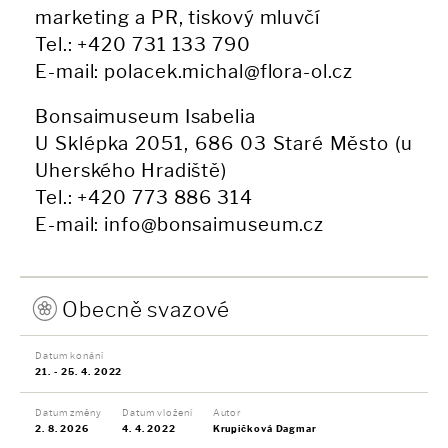
marketing a PR, tiskový mluvčí
Tel.: +420 731 133 790
E-mail: polacek.michal@flora-ol.cz
Bonsaimuseum Isabelia
U Sklépka 2051, 686 03 Staré Město (u
Uherského Hradiště)
Tel.: +420 773 886 314
E-mail: info@bonsaimuseum.cz
Obecně svazové
Datum konání
21. - 25. 4. 2022
Datum změny
Datum vložení
Autor
2. 8. 2026
4. 4. 2022
Krupičková Dagmar