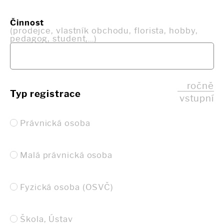
Činnost
(prodejce, vlastník obchodu, florista, hobby,
pedagog, student,...)
ročně
Typ registrace
vstupní
Právnická osoba
Malá právnická osoba
Fyzická osoba (OSVČ)
Škola, Ústav