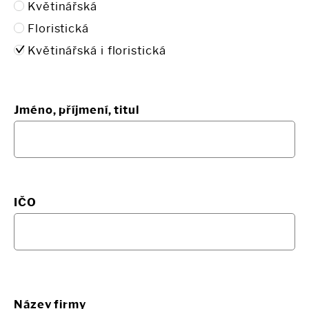
Květinářská
Floristická
Květinářská i floristická
Jméno, příjmení, titul
IČO
Název firmy