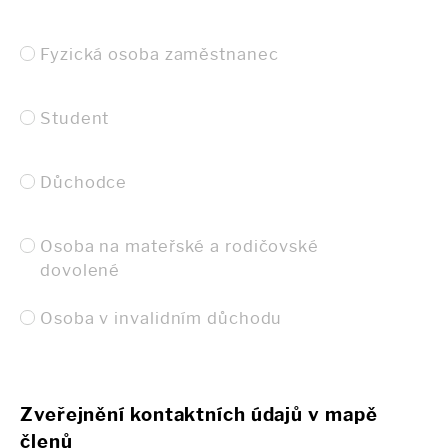
Fyzická osoba zaměstnanec
Student
Důchodce
Osoba na mateřské a rodičovské
dovolené
Osoba v invalidním důchodu
Zveřejnění kontaktních údajů v mapě
členů