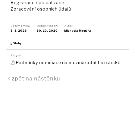
Registrace / aktualizace
Zpracování osobních údajů
Datum změny
Datum vložení
Autor
9. 8. 2026
30. 10. 2020
Michaela Moudrá
přílohy
Přílohy
Podmínky nominace na mezinárodní floristické soutěže vyhlašované
zpět na nástěnku