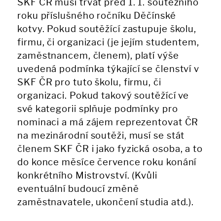
SKF ČR musí trvat před 1. 1. soutěžního
roku příslušného ročníku Děčínské
kotvy. Pokud soutěžící zastupuje školu,
firmu, či organizaci (je jejím studentem,
zaměstnancem, členem), platí výše
uvedená podmínka týkající se členství v
SKF ČR pro tuto školu, firmu, či
organizaci. Pokud takový soutěžící ve
své kategorii splňuje podmínky pro
nominaci a má zájem reprezentovat ČR
na mezinárodní soutěži, musí se stát
členem SKF ČR i jako fyzická osoba, a to
do konce měsíce července roku konání
konkrétního Mistrovství. (Kvůli
eventuální budoucí změně
zaměstnavatele, ukončení studia atd.).